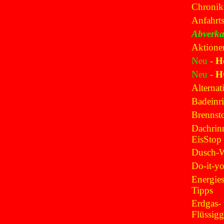
Chronik
Anfahrt
Abverka
Aktione
Neu
-
H
Neu
-
H
Alternat
Badeinr
Brennsto
Dachrin
EisStop
Dusch-
Do-it-yo
Energie
Tipps
Erdgas-
Flüssig