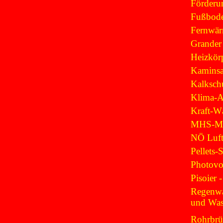
Förderu
Fußbod
Fernwä
Grander
Heizkör
Kaminsa
Kalksch
Klima-A
Kraft-W
MHS-Mo
NÖ Luft
Pellets-
Photovol
Pisoier 
Regenwa
und Wa
Rohrbrü