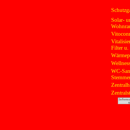
Schutzg
Solar- u
Wohnra
Vitocon
Vitalisi
Filter u
Wärmep
Wellnes
WC-San
Stemme
Zentral
Zentrals