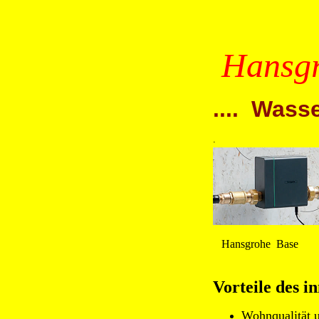
Hansgr
.... Was
.
Hansgrohe Base
Vorteile des 
Wohnqualität u